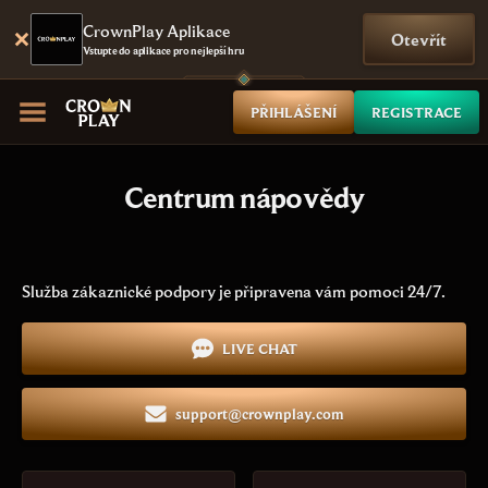
CrownPlay Aplikace
Otevřít
Vstupte do aplikace pro nejlepší hru
PŘIHLÁŠENÍ
REGISTRACE
Centrum nápovědy
Služba zákaznické podpory je připravena vám pomoci 24/7.
LIVE CHAT
support@crownplay.com