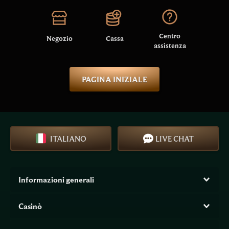
Centro
Negozio
Cassa
assistenza
PAGINA INIZIALE
ITALIANO
LIVE CHAT
Informazioni generali
Casinò