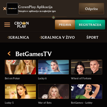
CrownPlay Aplikacija
Odprite
Vstopite v aplikacijo za najboljšo igro
PRIJAVA
REGISTRACIJA
IGRALNICA
IGRALNICA V ŽIVO
ŠPORT
BetGamesTV
Bet on Poker
Lucky 6
Wheel of Fortune
Lucky 5
War of Bets
BetGames - Lobby