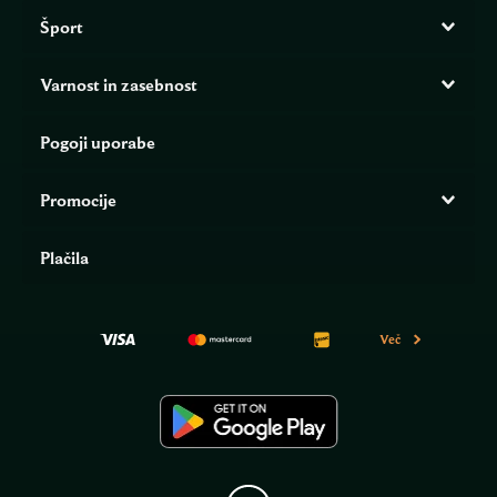
Šport
Varnost in zasebnost
Pogoji uporabe
Promocije
Plačila
Več