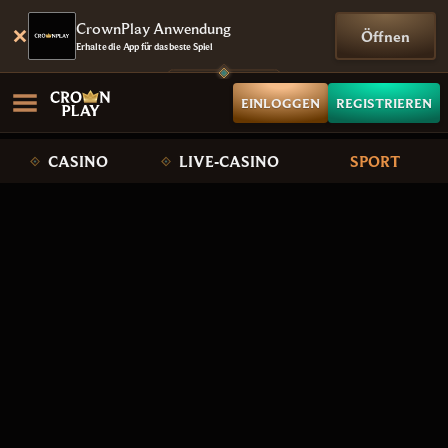
CrownPlay Anwendung
Öffnen
Erhalte die App für das beste Spiel
EINLOGGEN
REGISTRIEREN
CASINO
LIVE-CASINO
SPORT