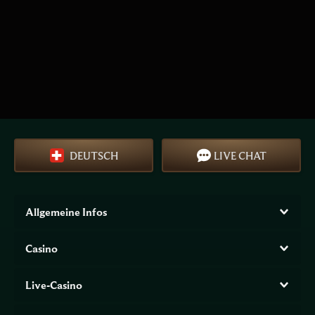
DEUTSCH
LIVE CHAT
Allgemeine Infos
Casino
Live-Casino