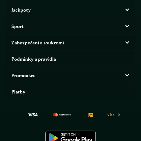
Jackpoty
Sport
Zabezpečení a soukromí
Podmínky a pravidla
Promoakce
Platby
Více