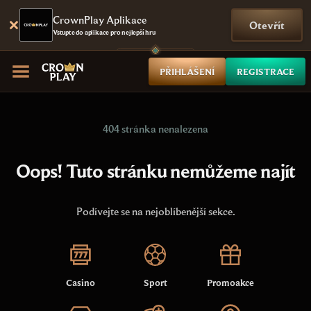
CrownPlay Aplikace
Otevřít
Vstupte do aplikace pro nejlepší hru
PŘIHLÁŠENÍ
REGISTRACE
404 stránka nenalezena
Oops! Tuto stránku nemůžeme najít
Podívejte se na nejoblíbenější sekce.
Casino
Sport
Promoakce