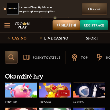
CrownPlay Aplikace
Otevřít
Vstupte do aplikace pro nejlepší hru
PŘIHLÁŠENÍ
REGISTRACE
CASINO
LIVE CASINO
SPORT
POSKYTOVATELÉ
TOP
N
Okamžité hry
Nové
Piggy Tap
Tap Craze
CosmoX