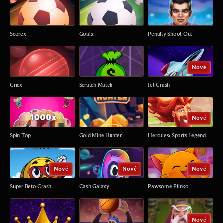
Scorex
Goalx
Penalty Shoot Out
Nové
Cricx
Scratch Match
Jet Crash
Nové
Spin Top
Gold Mine Hunter
Hercules: Sports Legend
Nové
Nové
Nové
Super Beto Crash
Cash Galaxy
Pawsome Plinko
Nové