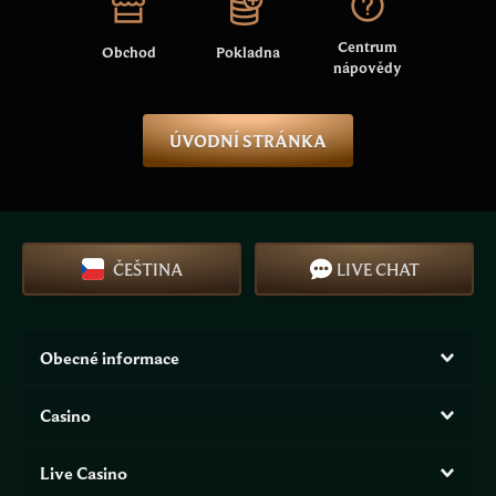
Centrum
Obchod
Pokladna
nápovědy
ÚVODNÍ STRÁNKA
ČEŠTINA
LIVE CHAT
Obecné informace
Casino
Live Casino