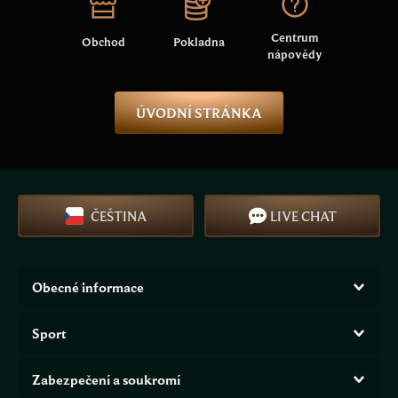
Centrum
Obchod
Pokladna
nápovědy
ÚVODNÍ STRÁNKA
ČEŠTINA
LIVE CHAT
Obecné informace
Sport
Zabezpečení a soukromí