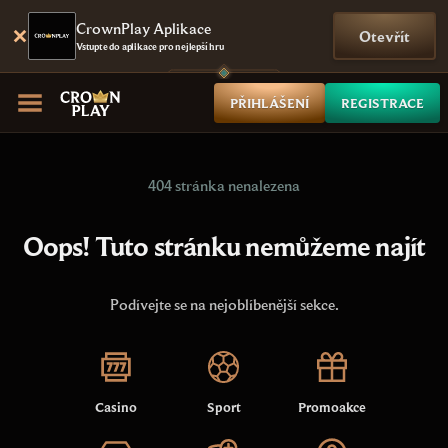
CrownPlay Aplikace
Otevřít
Vstupte do aplikace pro nejlepší hru
PŘIHLÁŠENÍ
REGISTRACE
404 stránka nenalezena
Oops! Tuto stránku nemůžeme najít
Podívejte se na nejoblíbenější sekce.
Casino
Sport
Promoakce