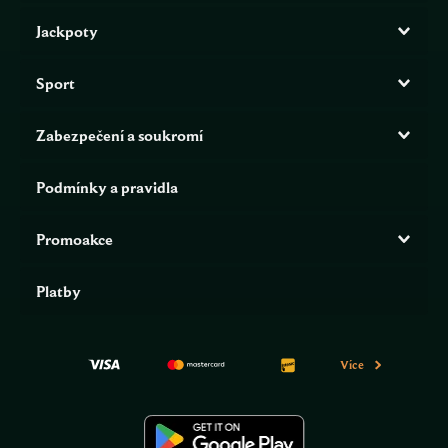
Jackpoty
Sport
Zabezpečení a soukromí
Podmínky a pravidla
Promoakce
Platby
Více