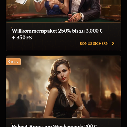
Willkommenspaket 250% bis zu 3.000 €
+ 350 FS
BONUS SICHERN
Casino
Reload-Bonus am Wochenende 700 €