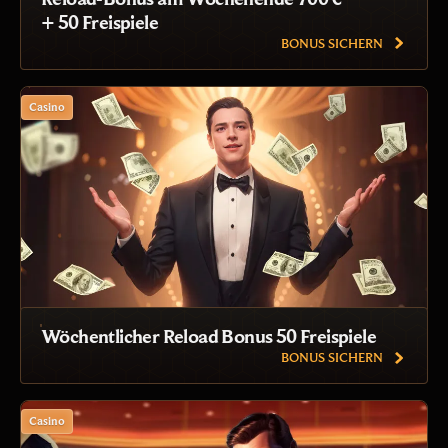
+ 50 Freispiele
BONUS SICHERN
Casino
Wöchentlicher Reload Bonus 50 Freispiele
BONUS SICHERN
Casino