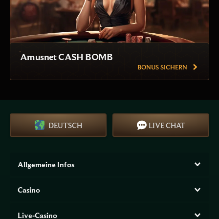
Amusnet CASH BOMB
BONUS SICHERN
DEUTSCH
LIVE CHAT
Allgemeine Infos
Casino
Live-Casino