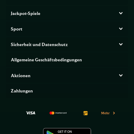
Jackpot-Spiele
Sport
Sicherheit und Datenschutz
Allgemeine Geschäftsbedingungen
Aktionen
Zahlungen
Mehr