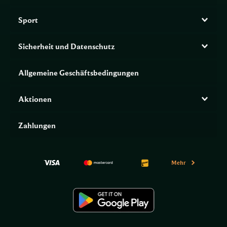
Sport
Sicherheit und Datenschutz
Allgemeine Geschäftsbedingungen
Aktionen
Zahlungen
Mehr