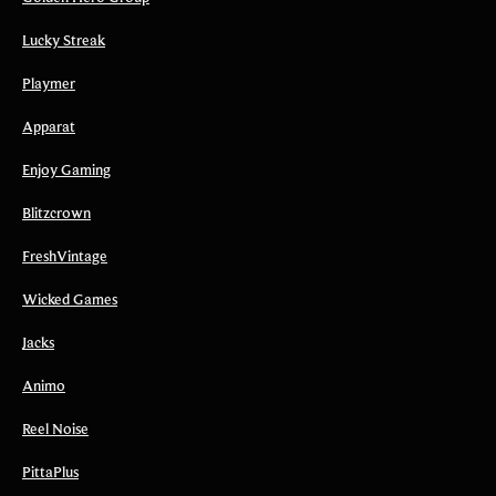
Lucky Streak
Playmer
Apparat
Enjoy Gaming
Blitzcrown
FreshVintage
Wicked Games
Jacks
Animo
Reel Noise
PittaPlus