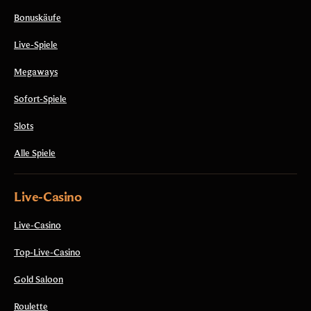
Bonuskäufe
Live-Spiele
Megaways
Sofort-Spiele
Slots
Alle Spiele
Live-Casino
Live-Casino
Top-Live-Casino
Gold Saloon
Roulette