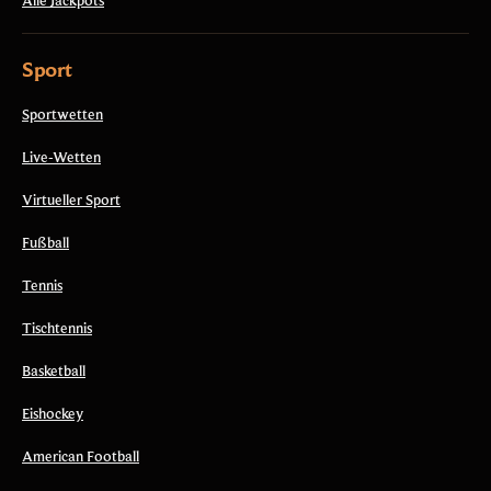
Alle Jackpots
Sport
Sportwetten
Live-Wetten
Virtueller Sport
Fußball
Tennis
Tischtennis
Basketball
Eishockey
American Football