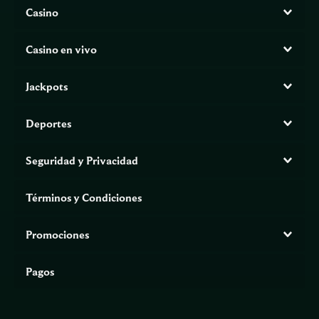
Casino
Casino en vivo
Jackpots
Deportes
Seguridad y Privacidad
Términos y Condiciones
Promociones
Pagos