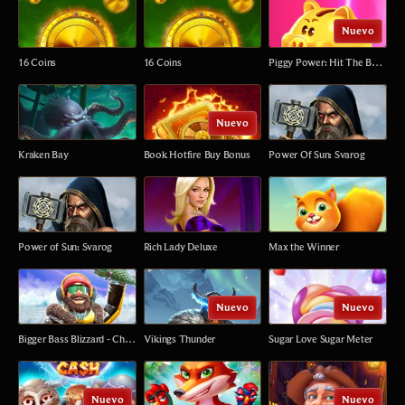
Nuevo
16 Coins
16 Coins
Piggy Power: Hit The Bonus
Nuevo
Kraken Bay
Book Hotfire Buy Bonus
Power Of Sun: Svarog
Power of Sun: Svarog
Rich Lady Deluxe
Max the Winner
Nuevo
Nuevo
Bigger Bass Blizzard - Christmas Catch
Vikings Thunder
Sugar Love Sugar Meter
Nuevo
Nuevo