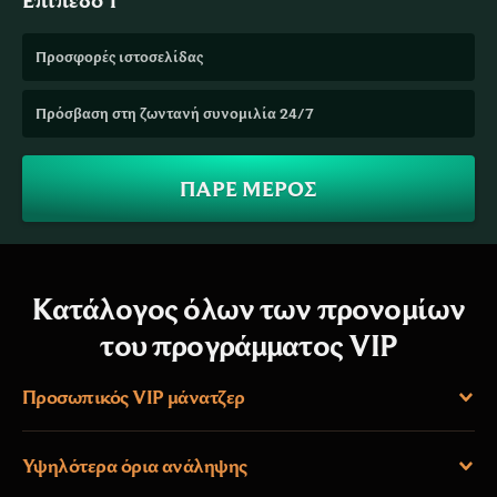
Προσφορές ιστοσελίδας
Προσφορές ιστοσελίδας
Εξατομικευμένες προσφορές
Εξατομικευμένες προσφορές
Εξατομικευμένες προσφορές
Πρόσβαση στη ζωντανή συνομιλία 24/7
Πρόσβαση στη ζωντανή συνομιλία 24/7
Υψηλότερα όρια ανάληψης
Υψηλότερα όρια ανάληψης
Υψηλότερα όρια ανάληψης
Cashback
Cashback
Cashback
ΠΆΡΕ ΜΈΡΟΣ
ΠΆΡΕ ΜΈΡΟΣ
Προσωπικός VIP μάνατζερ
Προσωπικός VIP μάνατζερ
ΠΆΡΕ ΜΈΡΟΣ
ΠΆΡΕ ΜΈΡΟΣ
ΠΆΡΕ ΜΈΡΟΣ
Κατάλογος όλων των προνομίων
του προγράμματος VIP
Προσωπικός VIP μάνατζερ
Υψηλότερα όρια ανάληψης