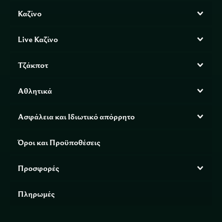
Καζίνο
Live Καζίνο
Τζάκποτ
Αθλητικά
Ασφάλεια και Ιδιωτικό απόρρητο
Όροι και Προϋποθέσεις
Προσφορές
Πληρωμές