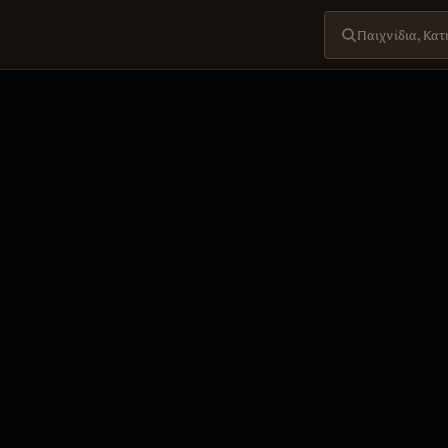
Παιχνίδια, Κατ