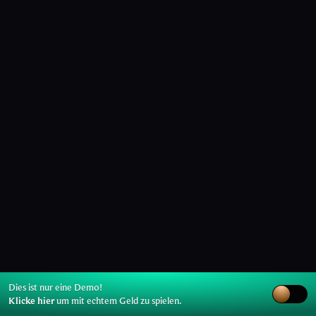
Dies ist nur eine Demo!
Klicke hier
um mit echtem Geld zu spielen.