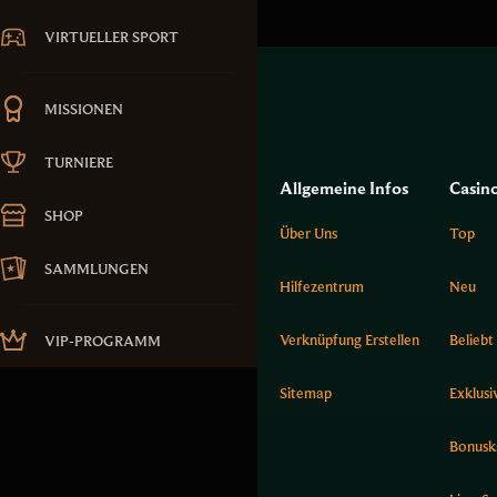
VIRTUELLER SPORT
MISSIONEN
TURNIERE
Allgemeine Infos
Casin
SHOP
Über Uns
Top
SAMMLUNGEN
Hilfezentrum
Neu
Verknüpfung Erstellen
Beliebt
VIP-PROGRAMM
Sitemap
Exklusi
Bonusk