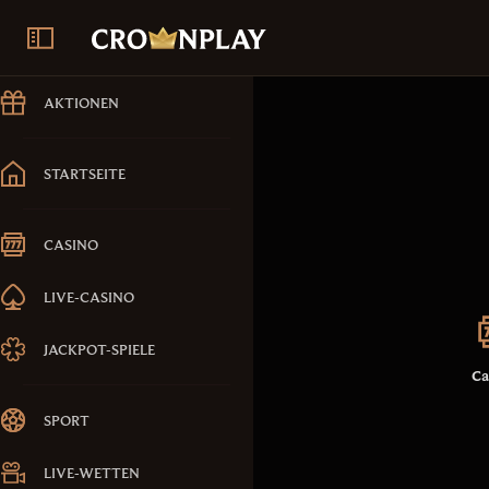
AKTIONEN
STARTSEITE
CASINO
LIVE-CASINO
JACKPOT-SPIELE
Ca
SPORT
LIVE-WETTEN