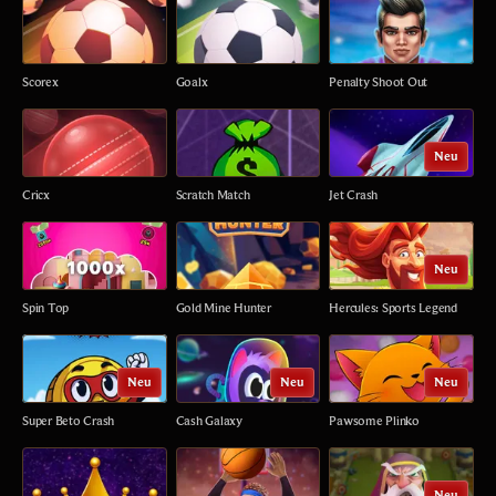
Scorex
Goalx
Penalty Shoot Out
Neu
Cricx
Scratch Match
Jet Crash
Neu
Spin Top
Gold Mine Hunter
Hercules: Sports Legend
Neu
Neu
Neu
Super Beto Crash
Cash Galaxy
Pawsome Plinko
Neu