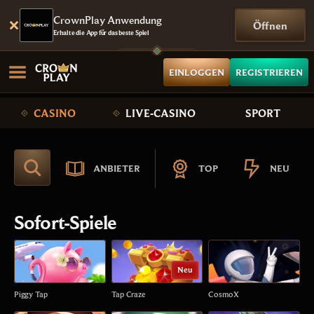
CrownPlay Anwendung
Öffnen
Erhalte die App für das beste Spiel
EINLOGGEN
REGISTRIEREN
CASINO
LIVE-CASINO
SPORT
ANBIETER
TOP
NEU
Sofort-Spiele
Neu
Piggy Tap
Tap Craze
CosmoX