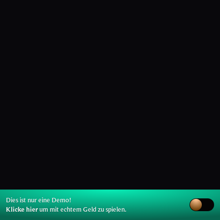
Dies ist nur eine Demo!
Klicke hier
um mit echtem Geld zu spielen.