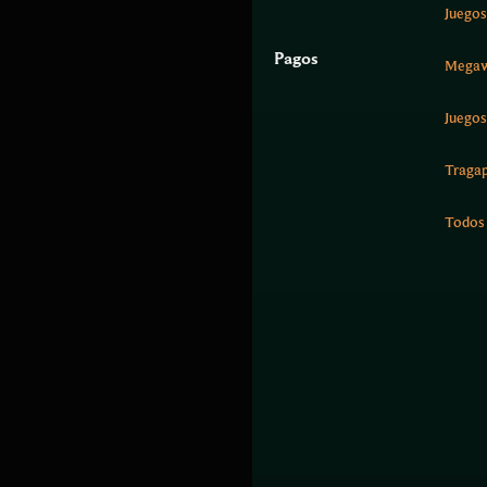
Juegos
Pagos
Megaw
Juegos
Tragap
Todos 