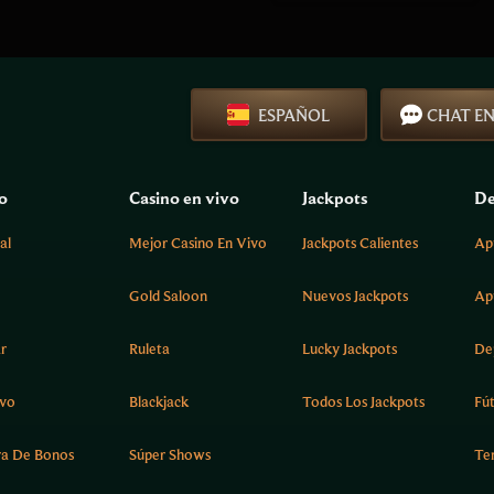
ESPAÑOL
CHAT EN
o
Casino en vivo
Jackpots
De
al
Mejor Casino En Vivo
Jackpots Calientes
Ap
Gold Saloon
Nuevos Jackpots
Ap
r
Ruleta
Lucky Jackpots
De
ivo
Blackjack
Todos Los Jackpots
Fú
a De Bonos
Súper Shows
Te