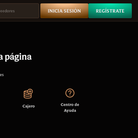
INICIA SESIÓN
REGÍSTRATE
veedores
a página
es
Centro de
Cajero
Ayuda