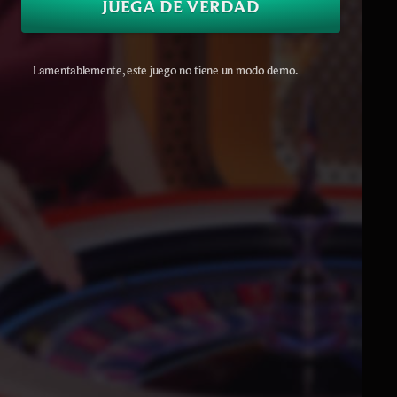
JUEGA DE VERDAD
Lamentablemente, este juego no tiene un modo demo.