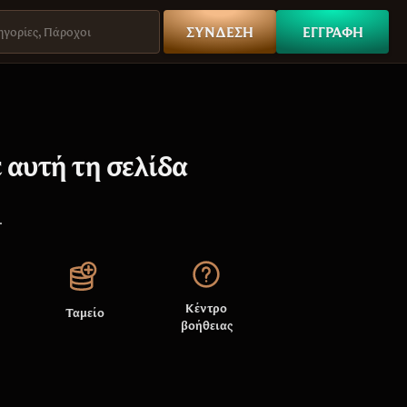
ΣΎΝΔΕΣΗ
ΕΓΓΡΑΦΉ
ηγορίες, Πάροχοι
 αυτή τη σελίδα
.
Κέντρο
Ταμείο
βοήθειας