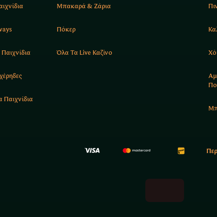
αιχνίδια
Μπακαρά & Ζάρια
Πι
ays
Πόκερ
Κα
 Παιχνίδια
Όλα Τα Live Καζίνο
Χό
χέρηδες
Αμ
Πο
α Παιχνίδια
Μπ
Περ