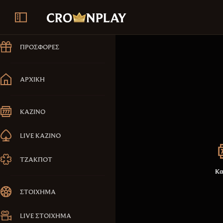
ΠΡΟΣΦΟΡΈΣ
ΑΡΧΙΚΉ
ΚΑΖΊΝΟ
LIVE ΚΑΖΊΝΟ
ΤΖΆΚΠΟΤ
Κα
ΣΤΟΊΧΗΜΑ
LIVE ΣΤΟΊΧΗΜΑ