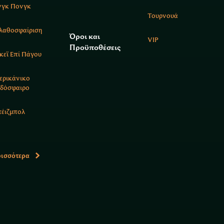
νγκ Πονγκ
Τουρνουά
λαθοσφαίριση
Όροι και
VIP
Προϋποθέσεις
κεϊ Επί Πάγου
ερικάνικο
δόσφαιρο
έιζμπολ
ισσότερα