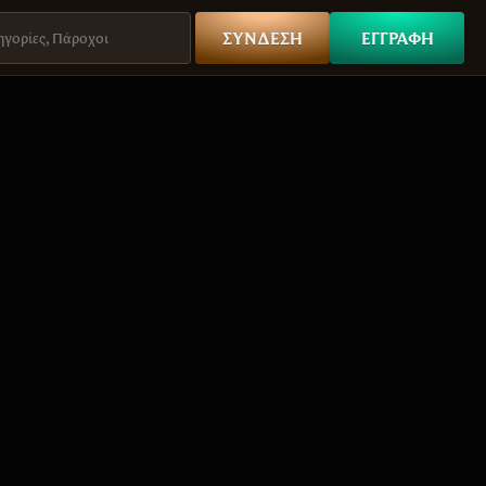
ΣΎΝΔΕΣΗ
ΕΓΓΡΑΦΉ
ηγορίες, Πάροχοι