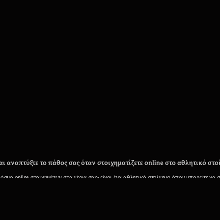
αι αναπτύξτε το πάθος σας όταν στοιχηματίζετε online στο αθλητικό στ
όσμο online στοιχημάτων στα χέρια σας- είναι ένα αθλητικό στοίχημα όπου μπορείτε να στ
λημάτων, όλα κάτω από μία στέγη. Απλά σκεφτείτε ένα άθλημα ή έναν παίκτη στον οποίο
ε να το βρείτε εδώ. Οι αποδόσεις μας είναι εξαιρετικές, δεν υπάρχει καμία αμφιβολία ότι
ine στοιχήματα.
δήποτε από τα παρακάτω: