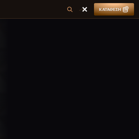
ΚΑΤΆΘΕΣΗ