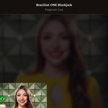
Brazilian ONE Blackjack
Pragmatic Live