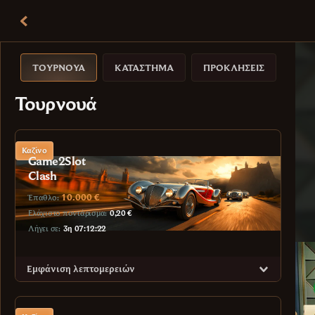
ΤΟΥΡΝΟΥΆ
ΚΑΤΆΣΤΗΜΑ
ΠΡΟΚΛΉΣΕΙΣ
Τουρνουά
Καζίνο
Game2Slot
Clash
10.000 €
Έπαθλο:
Ελάχιστο ποντάρισμα:
0,20 €
Λήγει σε:
3η 07:12:22
Εμφάνιση λεπτομερειών