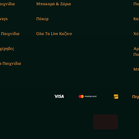
αιχνίδια
Μπακαρά & Ζάρια
Πι
ays
Πόκερ
Κα
 Παιχνίδια
Όλα Τα Live Καζίνο
Χό
χέρηδες
Αμ
Πο
α Παιχνίδια
Μπ
Περ