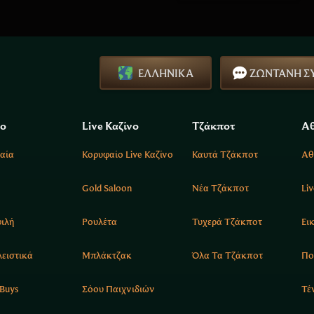
ΕΛΛΗΝΙΚΆ
ΖΩΝΤΑΝΉ Σ
νο
Live Καζίνο
Τζάκποτ
Αθ
αία
Κορυφαίο Live Καζίνο
Καυτά Τζάκποτ
Αθ
Gold Saloon
Νέα Τζάκποτ
Li
ιλή
Ρουλέτα
Τυχερά Τζάκποτ
Ει
ειστικά
Μπλάκτζακ
Όλα Τα Τζάκποτ
Πο
Buys
Σόου Παιχνιδιών
Τέ